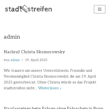
Zum
Inhalt
springen
admin
Nachruf Christa Skomorowsky
von
admin
19. April 2025
Wir trauern um unsere Unterstützerin, Freundin und
Vereinsmitglied Christa Skomorowsky, die am 19. April
2025 gestorben ist. Ohne Christa würde es das Projekt
stadtstreifen nicht…
Weiterlesen »
Strafanzeigen beim Fahren ohne Fahrschein in Bonn